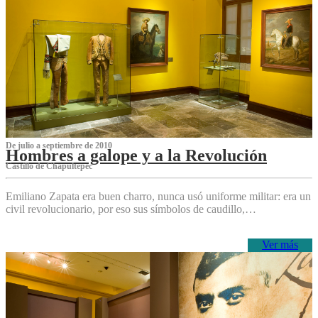
De julio a septiembre de 2010
Hombres a galope y a la Revolución
Castillo de Chapultepec
Emiliano Zapata era buen charro, nunca usó uniforme militar: era un
civil revolucionario, por eso sus símbolos de caudillo,…
Ver más