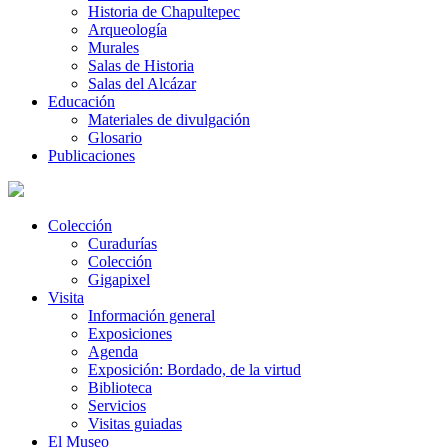
Historia de Chapultepec
Arqueología
Murales
Salas de Historia
Salas del Alcázar
Educación
Materiales de divulgación
Glosario
Publicaciones
Colección
Curadurías
Colección
Gigapixel
Visita
Información general
Exposiciones
Agenda
Exposición: Bordado, de la virtud
Biblioteca
Servicios
Visitas guiadas
El Museo