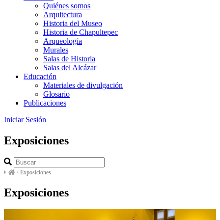
Quiénes somos
Arquitectura
Historia del Museo
Historia de Chapultepec
Arqueología
Murales
Salas de Historia
Salas del Alcázar
Educación
Materiales de divulgación
Glosario
Publicaciones
Iniciar Sesión
Exposiciones
/
Exposiciones
Exposiciones