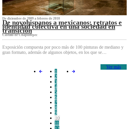
De diciembre de 2009 a febrero de 2010
De novohispanos a mexicanos: retratos e
identidad colectiva en una sociedad en
transición
Castillo de Chapultepec
Exposición compuesta por poco más de 100 pinturas de mediano y
gran formato, además de algunos objetos, en los que se…
Ver más
1
2
3
4
5
6
7
8
9
10
11
12