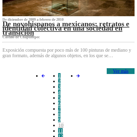
De diciembre de 2009 a febrero de 2010
De novohispanos a mexicanos: retratos e
identidad colectiva en una sociedad en
transición
Castillo de Chapultepec
Exposición compuesta por poco más de 100 pinturas de mediano y
gran formato, además de algunos objetos, en los que se…
Ver más
1
2
3
4
5
6
7
8
9
10
11
12