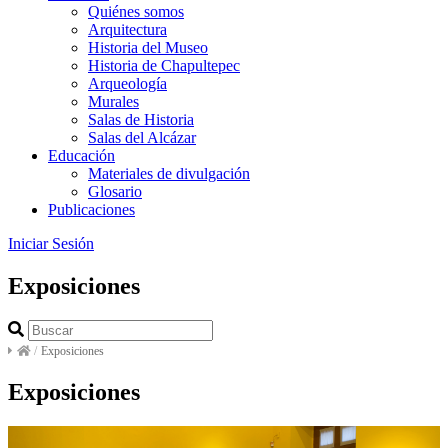
Quiénes somos
Arquitectura
Historia del Museo
Historia de Chapultepec
Arqueología
Murales
Salas de Historia
Salas del Alcázar
Educación
Materiales de divulgación
Glosario
Publicaciones
Iniciar Sesión
Exposiciones
/
Exposiciones
Exposiciones