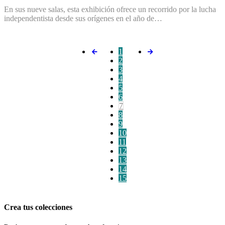
En sus nueve salas, esta exhibición ofrece un recorrido por la lucha
independentista desde sus orígenes en el año de…
1
2
3
4
5
6
7
8
9
10
11
12
13
14
15
Crea tus colecciones