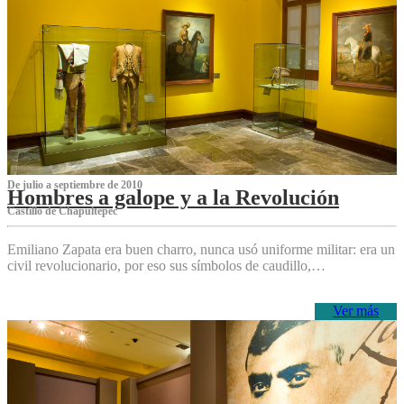
De julio a septiembre de 2010
Hombres a galope y a la Revolución
Castillo de Chapultepec
Emiliano Zapata era buen charro, nunca usó uniforme militar: era un
civil revolucionario, por eso sus símbolos de caudillo,…
Ver más