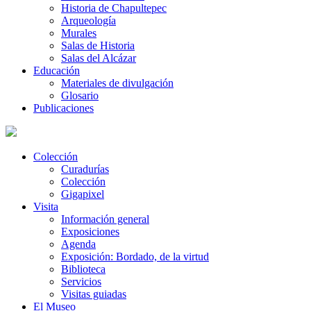
Historia de Chapultepec
Arqueología
Murales
Salas de Historia
Salas del Alcázar
Educación
Materiales de divulgación
Glosario
Publicaciones
Colección
Curadurías
Colección
Gigapixel
Visita
Información general
Exposiciones
Agenda
Exposición: Bordado, de la virtud
Biblioteca
Servicios
Visitas guiadas
El Museo