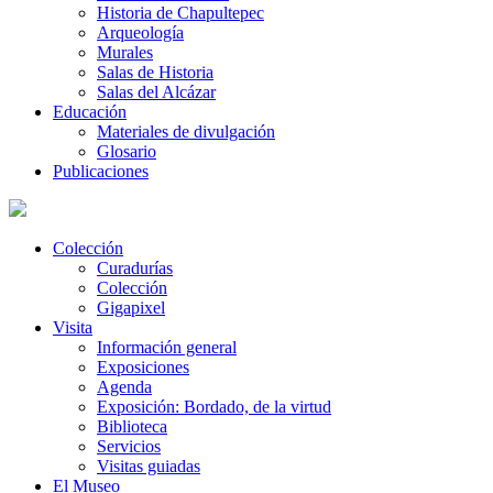
Historia de Chapultepec
Arqueología
Murales
Salas de Historia
Salas del Alcázar
Educación
Materiales de divulgación
Glosario
Publicaciones
Colección
Curadurías
Colección
Gigapixel
Visita
Información general
Exposiciones
Agenda
Exposición: Bordado, de la virtud
Biblioteca
Servicios
Visitas guiadas
El Museo