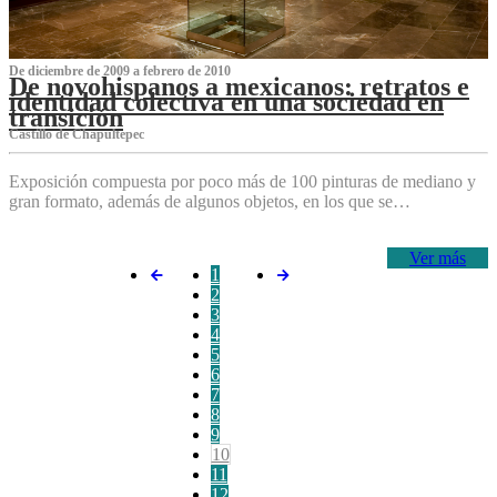
De diciembre de 2009 a febrero de 2010
De novohispanos a mexicanos: retratos e
identidad colectiva en una sociedad en
transición
Castillo de Chapultepec
Exposición compuesta por poco más de 100 pinturas de mediano y
gran formato, además de algunos objetos, en los que se…
Ver más
1
2
3
4
5
6
7
8
9
10
11
12