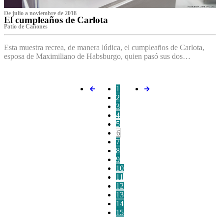
De julio a noviembre de 2018
El cumpleaños de Carlota
Patio de Cañones
Esta muestra recrea, de manera lúdica, el cumpleaños de Carlota,
esposa de Maximiliano de Habsburgo, quien pasó sus dos…
1
2
3
4
5
6
7
8
9
10
11
12
13
14
15