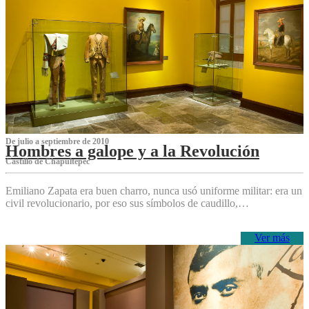
De julio a septiembre de 2010
Hombres a galope y a la Revolución
Castillo de Chapultepec
Emiliano Zapata era buen charro, nunca usó uniforme militar: era un
civil revolucionario, por eso sus símbolos de caudillo,…
Ver más