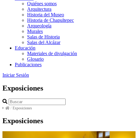
Quiénes somos
Arquitectura
Historia del Museo
Historia de Chapultepec
Arqueología
Murales
Salas de Historia
Salas del Alcázar
Educación
Materiales de divulgación
Glosario
Publicaciones
Iniciar Sesión
Exposiciones
/
Exposiciones
Exposiciones