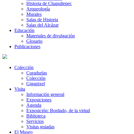
Historia de Chapultepec
Arqueología
Murales
Salas de Historia
Salas del Alcázar
Educación
Materiales de divulgación
Glosario
Publicaciones
Colección
Curadurías
Colección
Gigapixel
Visita
Información general
Exposiciones
Agenda
Exposición: Bordado, de la virtud
Biblioteca
Servicios
Visitas guiadas
El Museo