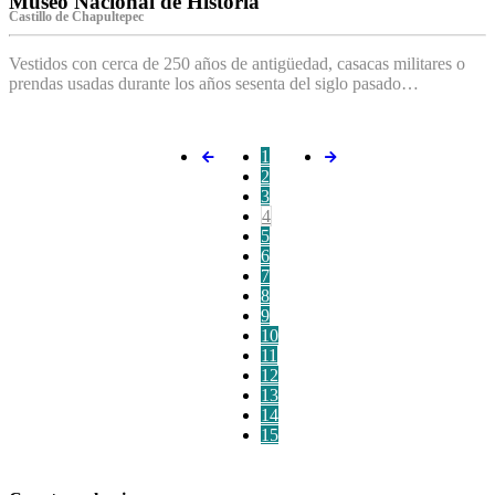
Museo Nacional de Historia
Castillo de Chapultepec
Vestidos con cerca de 250 años de antigüedad, casacas militares o
prendas usadas durante los años sesenta del siglo pasado…
1
2
3
4
5
6
7
8
9
10
11
12
13
14
15