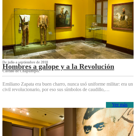
De julio a septiembre de 2010
Hombres a galope y a la Revolución
Castillo de Chapultepec
Emiliano Zapata era buen charro, nunca usó uniforme militar: era un
civil revolucionario, por eso sus símbolos de caudillo,…
Ver más