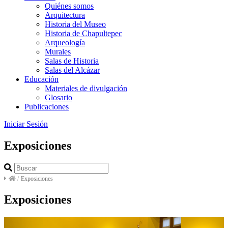
Quiénes somos
Arquitectura
Historia del Museo
Historia de Chapultepec
Arqueología
Murales
Salas de Historia
Salas del Alcázar
Educación
Materiales de divulgación
Glosario
Publicaciones
Iniciar Sesión
Exposiciones
/
Exposiciones
Exposiciones