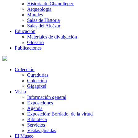
Historia de Chapultepec
Arqueología
Murales
Salas de Historia
Salas del Alcázar
Educación
Materiales de divulgación
Glosario
Publicaciones
Colección
Curadurías
Colección
Gigapixel
Visita
Información general
Exposiciones
Agenda
Exposición: Bordado, de la virtud
Biblioteca
Servicios
Visitas guiadas
El Museo