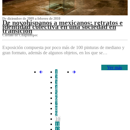
De diciembre de 2009 a febrero de 2010
De novohispanos a mexicanos: retratos e
identidad colectiva en una sociedad en
transición
Castillo de Chapultepec
Exposición compuesta por poco más de 100 pinturas de mediano y
gran formato, además de algunos objetos, en los que se…
Ver más
1
2
3
4
5
6
7
8
9
10
11
12