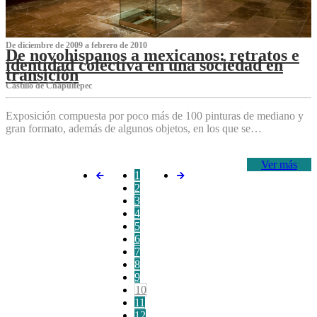
De diciembre de 2009 a febrero de 2010
De novohispanos a mexicanos: retratos e
identidad colectiva en una sociedad en
transición
Castillo de Chapultepec
Exposición compuesta por poco más de 100 pinturas de mediano y
gran formato, además de algunos objetos, en los que se…
Ver más
1
2
3
4
5
6
7
8
9
10
11
12