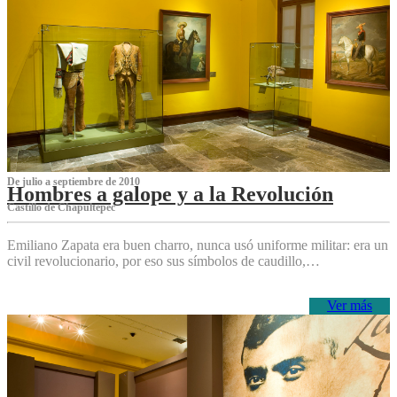
De julio a septiembre de 2010
Hombres a galope y a la Revolución
Castillo de Chapultepec
Emiliano Zapata era buen charro, nunca usó uniforme militar: era un
civil revolucionario, por eso sus símbolos de caudillo,…
Ver más