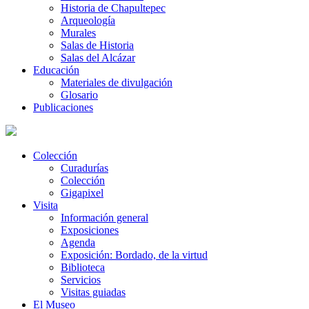
Historia de Chapultepec
Arqueología
Murales
Salas de Historia
Salas del Alcázar
Educación
Materiales de divulgación
Glosario
Publicaciones
Colección
Curadurías
Colección
Gigapixel
Visita
Información general
Exposiciones
Agenda
Exposición: Bordado, de la virtud
Biblioteca
Servicios
Visitas guiadas
El Museo