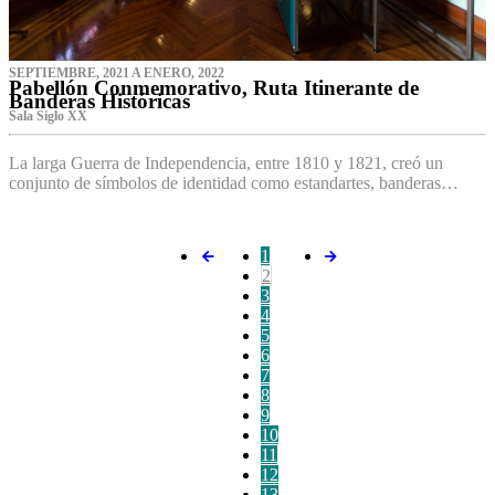
SEPTIEMBRE, 2021 A ENERO, 2022
Pabellón Conmemorativo, Ruta Itinerante de
Banderas Históricas
Sala Siglo XX
La larga Guerra de Independencia, entre 1810 y 1821, creó un
conjunto de símbolos de identidad como estandartes, banderas…
1
2
3
4
5
6
7
8
9
10
11
12
13