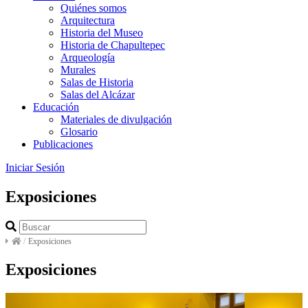
Quiénes somos
Arquitectura
Historia del Museo
Historia de Chapultepec
Arqueología
Murales
Salas de Historia
Salas del Alcázar
Educación
Materiales de divulgación
Glosario
Publicaciones
Iniciar Sesión
Exposiciones
/
Exposiciones
Exposiciones