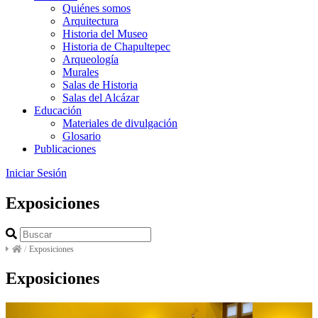
Quiénes somos
Arquitectura
Historia del Museo
Historia de Chapultepec
Arqueología
Murales
Salas de Historia
Salas del Alcázar
Educación
Materiales de divulgación
Glosario
Publicaciones
Iniciar Sesión
Exposiciones
/
Exposiciones
Exposiciones