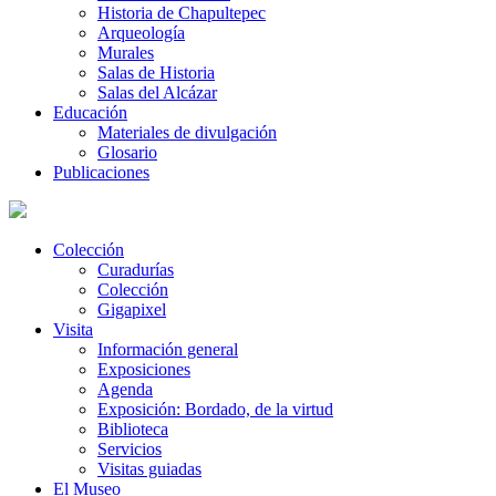
Historia de Chapultepec
Arqueología
Murales
Salas de Historia
Salas del Alcázar
Educación
Materiales de divulgación
Glosario
Publicaciones
Colección
Curadurías
Colección
Gigapixel
Visita
Información general
Exposiciones
Agenda
Exposición: Bordado, de la virtud
Biblioteca
Servicios
Visitas guiadas
El Museo