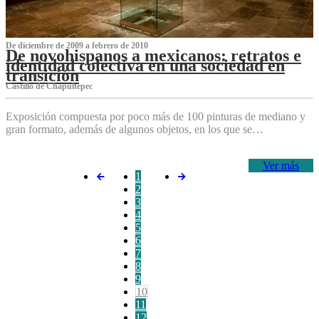
De diciembre de 2009 a febrero de 2010
De novohispanos a mexicanos: retratos e
identidad colectiva en una sociedad en
transición
Castillo de Chapultepec
Exposición compuesta por poco más de 100 pinturas de mediano y
gran formato, además de algunos objetos, en los que se…
Ver más
1
2
3
4
5
6
7
8
9
10
11
12