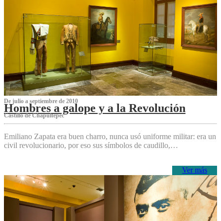
De julio a septiembre de 2010
Hombres a galope y a la Revolución
Castillo de Chapultepec
Emiliano Zapata era buen charro, nunca usó uniforme militar: era un
civil revolucionario, por eso sus símbolos de caudillo,…
Ver más