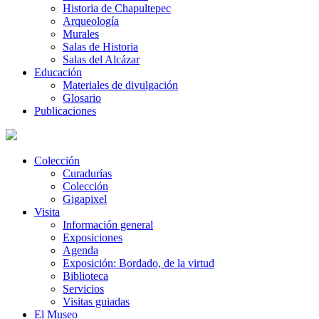
Historia de Chapultepec
Arqueología
Murales
Salas de Historia
Salas del Alcázar
Educación
Materiales de divulgación
Glosario
Publicaciones
Colección
Curadurías
Colección
Gigapixel
Visita
Información general
Exposiciones
Agenda
Exposición: Bordado, de la virtud
Biblioteca
Servicios
Visitas guiadas
El Museo