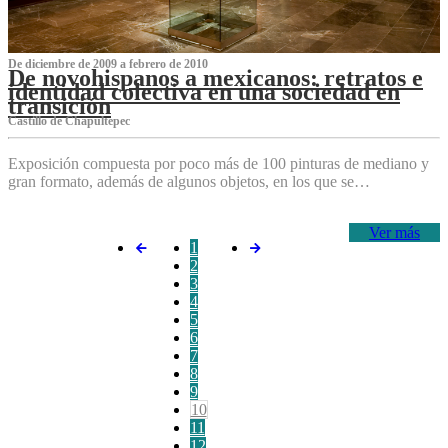
De diciembre de 2009 a febrero de 2010
De novohispanos a mexicanos: retratos e
identidad colectiva en una sociedad en
transición
Castillo de Chapultepec
Exposición compuesta por poco más de 100 pinturas de mediano y
gran formato, además de algunos objetos, en los que se…
Ver más
1
2
3
4
5
6
7
8
9
10
11
12