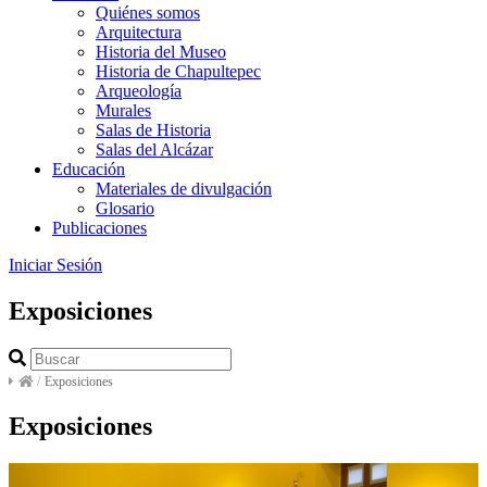
Quiénes somos
Arquitectura
Historia del Museo
Historia de Chapultepec
Arqueología
Murales
Salas de Historia
Salas del Alcázar
Educación
Materiales de divulgación
Glosario
Publicaciones
Iniciar Sesión
Exposiciones
/
Exposiciones
Exposiciones