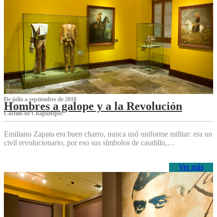
De julio a septiembre de 2010
Hombres a galope y a la Revolución
Castillo de Chapultepec
Emiliano Zapata era buen charro, nunca usó uniforme militar: era un
civil revolucionario, por eso sus símbolos de caudillo,…
Ver más