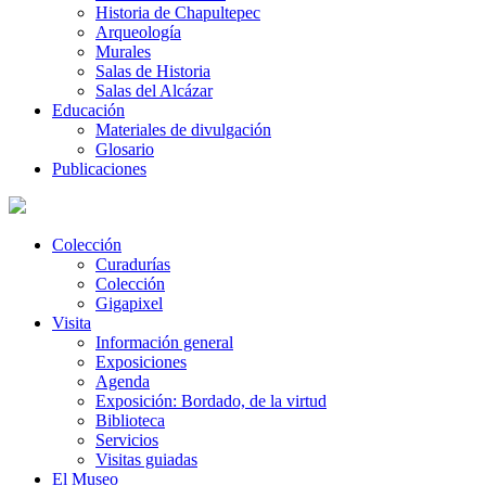
Historia de Chapultepec
Arqueología
Murales
Salas de Historia
Salas del Alcázar
Educación
Materiales de divulgación
Glosario
Publicaciones
Colección
Curadurías
Colección
Gigapixel
Visita
Información general
Exposiciones
Agenda
Exposición: Bordado, de la virtud
Biblioteca
Servicios
Visitas guiadas
El Museo