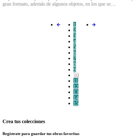
gran formato, además de algunos objetos, en los que se…
1
2
3
4
5
6
7
8
9
10
11
12
13
14
15
Crea tus colecciones
Regístrate para guardar tus obras favoritas