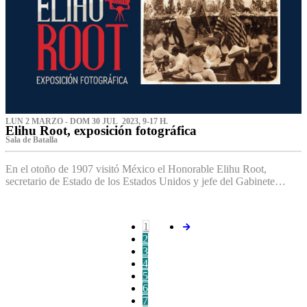
LUN 2 MARZO - DOM 30 JUL 2023, 9-17 H.
Elihu Root, exposición fotográfica
Sala de Batalla
En el otoño de 1907 visitó México el Honorable Elihu Root,
secretario de Estado de los Estados Unidos y jefe del Gabinete…
1
2
3
4
5
6
7