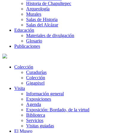
Historia de Chapultepec
Arqueología
Murales
Salas de Historia
Salas del Alcázar
Educación
Materiales de divulgación
Glosario
Publicaciones
Colección
Curadurías
Colección
Gigapixel
Visita
Información general
Exposiciones
Agenda
Exposición: Bordado, de la virtud
Biblioteca
Servicios
Visitas guiadas
El Museo