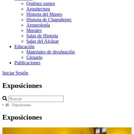
Quiénes somos
Arquitectura
Historia del Museo
Historia de Chapultepec
Arqueología
Murales
Salas de Historia
Salas del Alcázar
Educación
Materiales de divulgación
Glosario
Publicaciones
Iniciar Sesión
Exposiciones
/
Exposiciones
Exposiciones