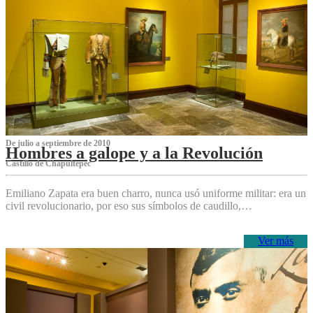
De julio a septiembre de 2010
Hombres a galope y a la Revolución
Castillo de Chapultepec
Emiliano Zapata era buen charro, nunca usó uniforme militar: era un
civil revolucionario, por eso sus símbolos de caudillo,…
Ver más