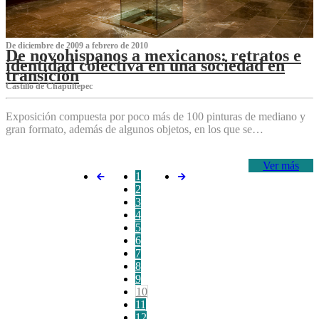
De diciembre de 2009 a febrero de 2010
De novohispanos a mexicanos: retratos e
identidad colectiva en una sociedad en
transición
Castillo de Chapultepec
Exposición compuesta por poco más de 100 pinturas de mediano y
gran formato, además de algunos objetos, en los que se…
Ver más
1
2
3
4
5
6
7
8
9
10
11
12