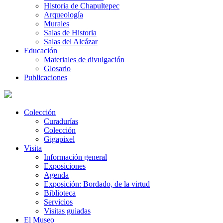
Historia de Chapultepec
Arqueología
Murales
Salas de Historia
Salas del Alcázar
Educación
Materiales de divulgación
Glosario
Publicaciones
Colección
Curadurías
Colección
Gigapixel
Visita
Información general
Exposiciones
Agenda
Exposición: Bordado, de la virtud
Biblioteca
Servicios
Visitas guiadas
El Museo