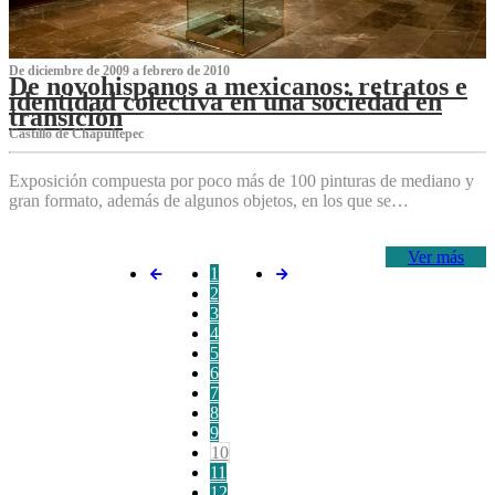
De diciembre de 2009 a febrero de 2010
De novohispanos a mexicanos: retratos e
identidad colectiva en una sociedad en
transición
Castillo de Chapultepec
Exposición compuesta por poco más de 100 pinturas de mediano y
gran formato, además de algunos objetos, en los que se…
Ver más
1
2
3
4
5
6
7
8
9
10
11
12