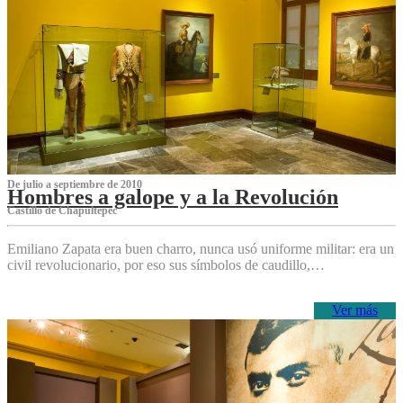
De julio a septiembre de 2010
Hombres a galope y a la Revolución
Castillo de Chapultepec
Emiliano Zapata era buen charro, nunca usó uniforme militar: era un
civil revolucionario, por eso sus símbolos de caudillo,…
Ver más