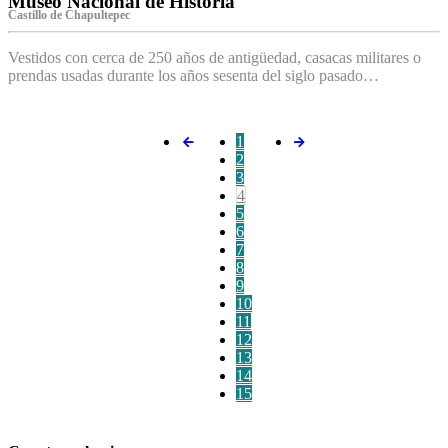
Museo Nacional de Historia
Castillo de Chapultepec
Vestidos con cerca de 250 años de antigüedad, casacas militares o
prendas usadas durante los años sesenta del siglo pasado…
1
2
3
4
5
6
7
8
9
10
11
12
13
14
15