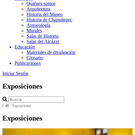
Quiénes somos
Arquitectura
Historia del Museo
Historia de Chapultepec
Arqueología
Murales
Salas de Historia
Salas del Alcázar
Educación
Materiales de divulgación
Glosario
Publicaciones
Iniciar Sesión
Exposiciones
/
Exposiciones
Exposiciones