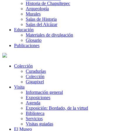
Historia de Chapultepec
Arqueología
Murales
Salas de Historia
Salas del Alcázar
Educación
Materiales de divulgación
Glosario
Publicaciones
Colección
Curadurías
Colección
Gigapixel
Visita
Información general
Exposiciones
Agenda
Exposición: Bordado, de la virtud
Biblioteca
Servicios
Visitas guiadas
El Museo