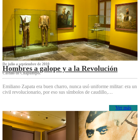
De julio a septiembre de 2010
Hombres a galope y a la Revolución
Castillo de Chapultepec
Emiliano Zapata era buen charro, nunca usó uniforme militar: era un
civil revolucionario, por eso sus símbolos de caudillo,…
Ver más