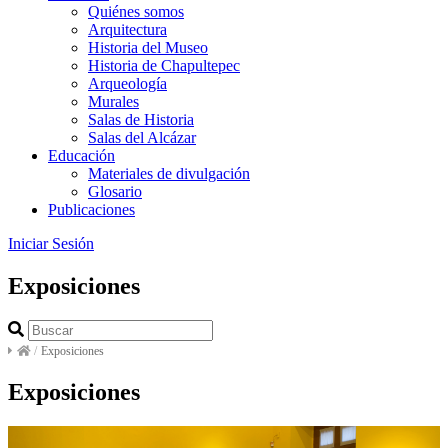
Quiénes somos
Arquitectura
Historia del Museo
Historia de Chapultepec
Arqueología
Murales
Salas de Historia
Salas del Alcázar
Educación
Materiales de divulgación
Glosario
Publicaciones
Iniciar Sesión
Exposiciones
/
Exposiciones
Exposiciones