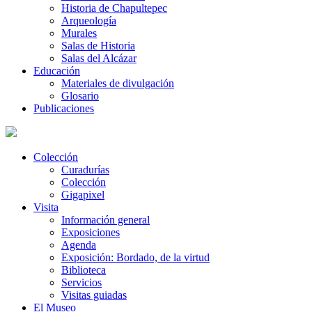
Historia de Chapultepec
Arqueología
Murales
Salas de Historia
Salas del Alcázar
Educación
Materiales de divulgación
Glosario
Publicaciones
Colección
Curadurías
Colección
Gigapixel
Visita
Información general
Exposiciones
Agenda
Exposición: Bordado, de la virtud
Biblioteca
Servicios
Visitas guiadas
El Museo