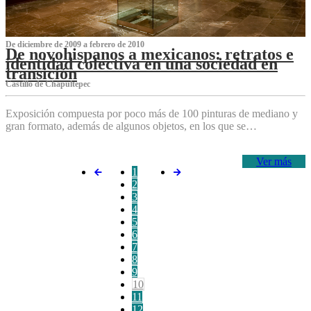
De diciembre de 2009 a febrero de 2010
De novohispanos a mexicanos: retratos e
identidad colectiva en una sociedad en
transición
Castillo de Chapultepec
Exposición compuesta por poco más de 100 pinturas de mediano y
gran formato, además de algunos objetos, en los que se…
Ver más
1
2
3
4
5
6
7
8
9
10
11
12