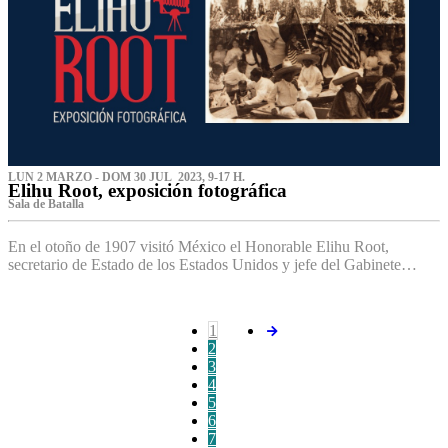
LUN 2 MARZO - DOM 30 JUL 2023, 9-17 H.
Elihu Root, exposición fotográfica
Sala de Batalla
En el otoño de 1907 visitó México el Honorable Elihu Root,
secretario de Estado de los Estados Unidos y jefe del Gabinete…
1
2
3
4
5
6
7