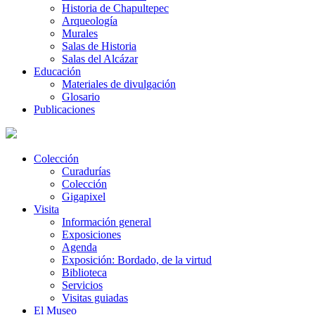
Historia de Chapultepec
Arqueología
Murales
Salas de Historia
Salas del Alcázar
Educación
Materiales de divulgación
Glosario
Publicaciones
Colección
Curadurías
Colección
Gigapixel
Visita
Información general
Exposiciones
Agenda
Exposición: Bordado, de la virtud
Biblioteca
Servicios
Visitas guiadas
El Museo