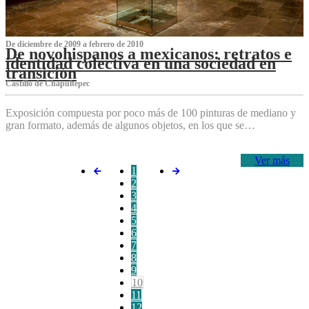
De diciembre de 2009 a febrero de 2010
De novohispanos a mexicanos: retratos e
identidad colectiva en una sociedad en
transición
Castillo de Chapultepec
Exposición compuesta por poco más de 100 pinturas de mediano y
gran formato, además de algunos objetos, en los que se…
Ver más
1
2
3
4
5
6
7
8
9
10
11
12