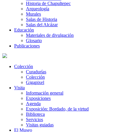
Historia de Chapultepec
Arqueología
Murales
Salas de Historia
Salas del Alcázar
Educación
Materiales de divulgación
Glosario
Publicaciones
Colección
Curadurías
Colección
Gigapixel
Visita
Información general
Exposiciones
Agenda
Exposición: Bordado, de la virtud
Biblioteca
Servicios
Visitas guiadas
El Museo