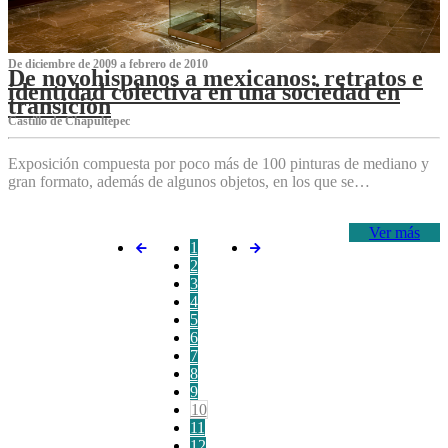
De diciembre de 2009 a febrero de 2010
De novohispanos a mexicanos: retratos e
identidad colectiva en una sociedad en
transición
Castillo de Chapultepec
Exposición compuesta por poco más de 100 pinturas de mediano y
gran formato, además de algunos objetos, en los que se…
Ver más
1
2
3
4
5
6
7
8
9
10
11
12