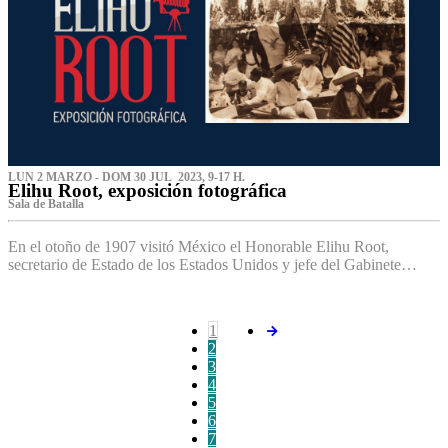
LUN 2 MARZO - DOM 30 JUL 2023, 9-17 H.
Elihu Root, exposición fotográfica
Sala de Batalla
En el otoño de 1907 visitó México el Honorable Elihu Root,
secretario de Estado de los Estados Unidos y jefe del Gabinete…
1
2
3
4
5
6
7