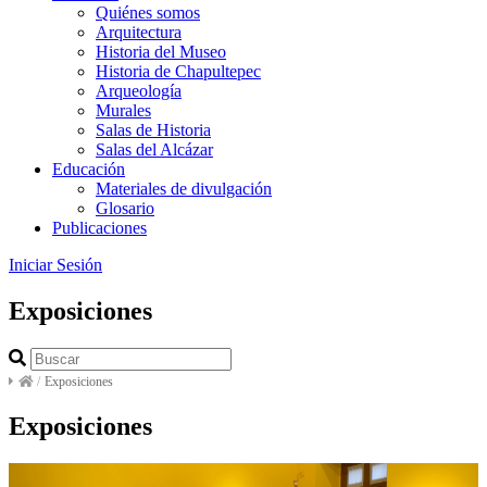
Quiénes somos
Arquitectura
Historia del Museo
Historia de Chapultepec
Arqueología
Murales
Salas de Historia
Salas del Alcázar
Educación
Materiales de divulgación
Glosario
Publicaciones
Iniciar Sesión
Exposiciones
/
Exposiciones
Exposiciones