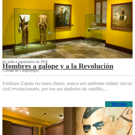
De julio a septiembre de 2010
Hombres a galope y a la Revolución
Castillo de Chapultepec
Emiliano Zapata era buen charro, nunca usó uniforme militar: era un
civil revolucionario, por eso sus símbolos de caudillo,…
Ver más