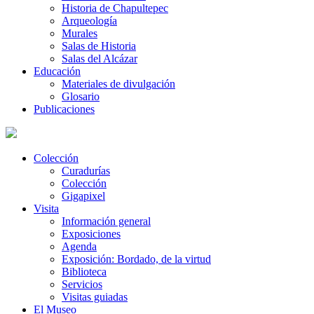
Historia de Chapultepec
Arqueología
Murales
Salas de Historia
Salas del Alcázar
Educación
Materiales de divulgación
Glosario
Publicaciones
Colección
Curadurías
Colección
Gigapixel
Visita
Información general
Exposiciones
Agenda
Exposición: Bordado, de la virtud
Biblioteca
Servicios
Visitas guiadas
El Museo