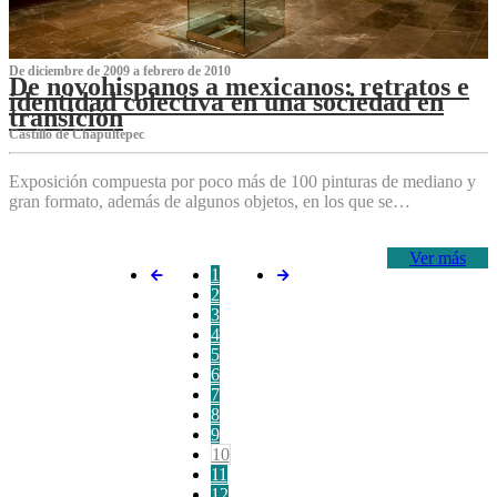
De diciembre de 2009 a febrero de 2010
De novohispanos a mexicanos: retratos e
identidad colectiva en una sociedad en
transición
Castillo de Chapultepec
Exposición compuesta por poco más de 100 pinturas de mediano y
gran formato, además de algunos objetos, en los que se…
Ver más
1
2
3
4
5
6
7
8
9
10
11
12