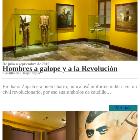
De julio a septiembre de 2010
Hombres a galope y a la Revolución
Castillo de Chapultepec
Emiliano Zapata era buen charro, nunca usó uniforme militar: era un
civil revolucionario, por eso sus símbolos de caudillo,…
Ver más