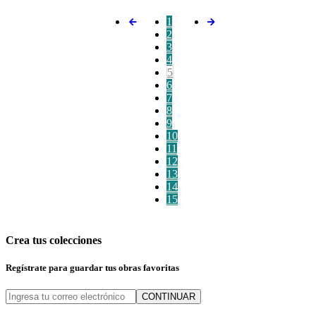
1
2
3
4
5
6
7
8
9
10
11
12
13
14
15
Crea tus colecciones
Regístrate para guardar tus obras favoritas
CONTINUAR