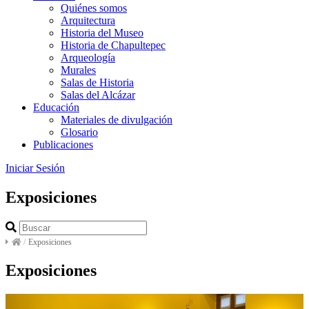
Quiénes somos
Arquitectura
Historia del Museo
Historia de Chapultepec
Arqueología
Murales
Salas de Historia
Salas del Alcázar
Educación
Materiales de divulgación
Glosario
Publicaciones
Iniciar Sesión
Exposiciones
/
Exposiciones
Exposiciones