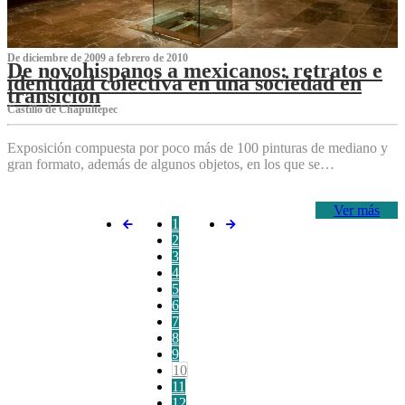
De diciembre de 2009 a febrero de 2010
De novohispanos a mexicanos: retratos e
identidad colectiva en una sociedad en
transición
Castillo de Chapultepec
Exposición compuesta por poco más de 100 pinturas de mediano y
gran formato, además de algunos objetos, en los que se…
Ver más
1
2
3
4
5
6
7
8
9
10
11
12