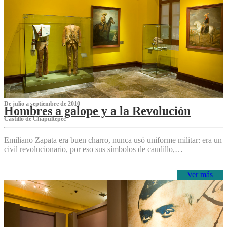
De julio a septiembre de 2010
Hombres a galope y a la Revolución
Castillo de Chapultepec
Emiliano Zapata era buen charro, nunca usó uniforme militar: era un
civil revolucionario, por eso sus símbolos de caudillo,…
Ver más