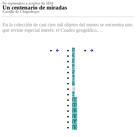
De septiembre a octubre de 2016
Un centenario de miradas
Castillo de Chapultepec
En la colección de casi cien mil objetos del museo se encuentra uno
que reviste especial interés: el Cuadro geográfico,…
1
2
3
4
5
6
7
8
9
10
11
12
13
14
15