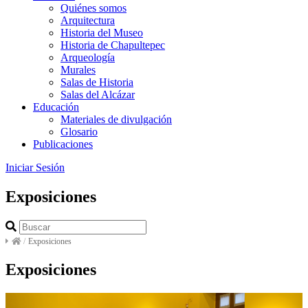
Quiénes somos
Arquitectura
Historia del Museo
Historia de Chapultepec
Arqueología
Murales
Salas de Historia
Salas del Alcázar
Educación
Materiales de divulgación
Glosario
Publicaciones
Iniciar Sesión
Exposiciones
/
Exposiciones
Exposiciones