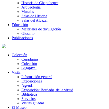
Historia de Chapultepec
Arqueología
Murales
Salas de Historia
Salas del Alcázar
Educación
Materiales de divulgación
Glosario
Publicaciones
Colección
Curadurías
Colección
Gigapixel
Visita
Información general
Exposiciones
Agenda
Exposición: Bordado, de la virtud
Biblioteca
Servicios
Visitas guiadas
El Museo