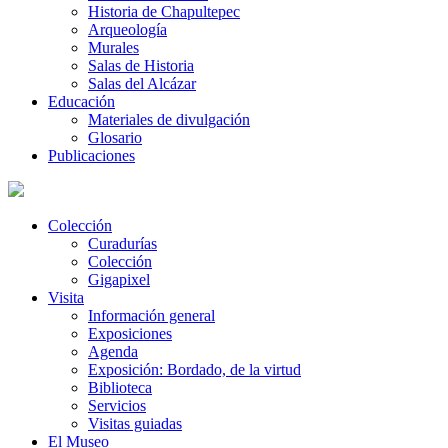
Historia de Chapultepec
Arqueología
Murales
Salas de Historia
Salas del Alcázar
Educación
Materiales de divulgación
Glosario
Publicaciones
Colección
Curadurías
Colección
Gigapixel
Visita
Información general
Exposiciones
Agenda
Exposición: Bordado, de la virtud
Biblioteca
Servicios
Visitas guiadas
El Museo