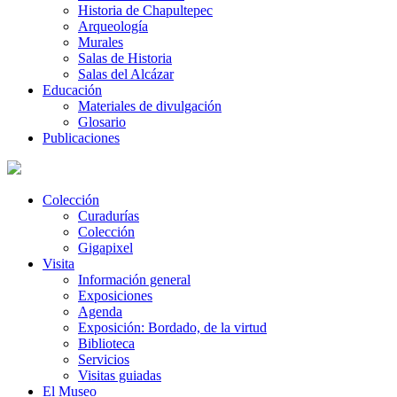
Historia de Chapultepec
Arqueología
Murales
Salas de Historia
Salas del Alcázar
Educación
Materiales de divulgación
Glosario
Publicaciones
Colección
Curadurías
Colección
Gigapixel
Visita
Información general
Exposiciones
Agenda
Exposición: Bordado, de la virtud
Biblioteca
Servicios
Visitas guiadas
El Museo