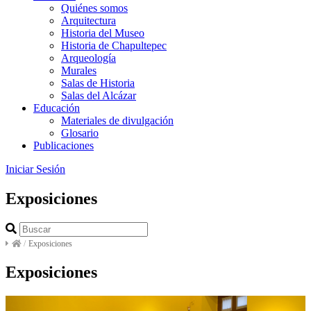
Quiénes somos
Arquitectura
Historia del Museo
Historia de Chapultepec
Arqueología
Murales
Salas de Historia
Salas del Alcázar
Educación
Materiales de divulgación
Glosario
Publicaciones
Iniciar Sesión
Exposiciones
/
Exposiciones
Exposiciones