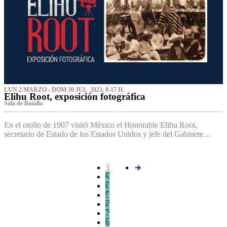
LUN 2 MARZO - DOM 30 JUL 2023, 9-17 H.
Elihu Root, exposición fotográfica
Sala de Batalla
En el otoño de 1907 visitó México el Honorable Elihu Root,
secretario de Estado de los Estados Unidos y jefe del Gabinete…
1
2
3
4
5
6
7