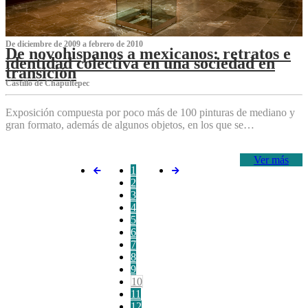
De diciembre de 2009 a febrero de 2010
De novohispanos a mexicanos: retratos e
identidad colectiva en una sociedad en
transición
Castillo de Chapultepec
Exposición compuesta por poco más de 100 pinturas de mediano y
gran formato, además de algunos objetos, en los que se…
Ver más
1
2
3
4
5
6
7
8
9
10
11
12