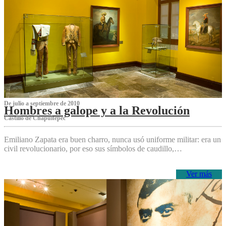
De julio a septiembre de 2010
Hombres a galope y a la Revolución
Castillo de Chapultepec
Emiliano Zapata era buen charro, nunca usó uniforme militar: era un
civil revolucionario, por eso sus símbolos de caudillo,…
Ver más