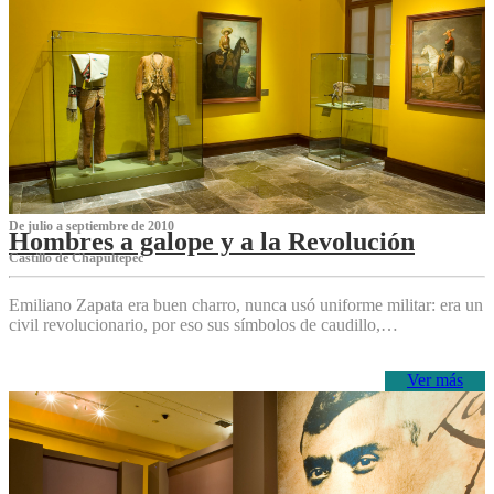
De julio a septiembre de 2010
Hombres a galope y a la Revolución
Castillo de Chapultepec
Emiliano Zapata era buen charro, nunca usó uniforme militar: era un
civil revolucionario, por eso sus símbolos de caudillo,…
Ver más