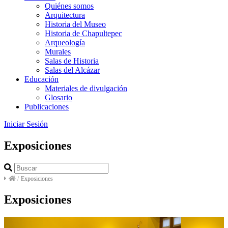
Quiénes somos
Arquitectura
Historia del Museo
Historia de Chapultepec
Arqueología
Murales
Salas de Historia
Salas del Alcázar
Educación
Materiales de divulgación
Glosario
Publicaciones
Iniciar Sesión
Exposiciones
/
Exposiciones
Exposiciones