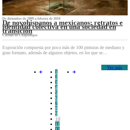
De diciembre de 2009 a febrero de 2010
De novohispanos a mexicanos: retratos e
identidad colectiva en una sociedad en
transición
Castillo de Chapultepec
Exposición compuesta por poco más de 100 pinturas de mediano y
gran formato, además de algunos objetos, en los que se…
Ver más
1
2
3
4
5
6
7
8
9
10
11
12