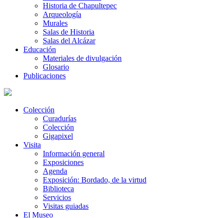
Historia de Chapultepec
Arqueología
Murales
Salas de Historia
Salas del Alcázar
Educación
Materiales de divulgación
Glosario
Publicaciones
Colección
Curadurías
Colección
Gigapixel
Visita
Información general
Exposiciones
Agenda
Exposición: Bordado, de la virtud
Biblioteca
Servicios
Visitas guiadas
El Museo