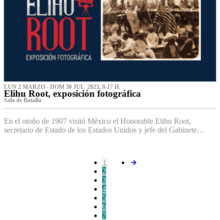
LUN 2 MARZO - DOM 30 JUL 2023, 9-17 H.
Elihu Root, exposición fotográfica
Sala de Batalla
En el otoño de 1907 visitó México el Honorable Elihu Root,
secretario de Estado de los Estados Unidos y jefe del Gabinete…
1
2
3
4
5
6
7