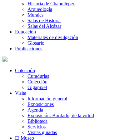
Historia de Chapultepec
Arqueología
Murales
Salas de Historia
Salas del Alcázar
Educación
Materiales de divulgación
Glosario
Publicaciones
Colección
Curadurías
Colección
Gigapixel
Visita
Información general
Exposiciones
Agenda
Exposición: Bordado, de la virtud
Biblioteca
Servicios
Visitas guiadas
El Museo