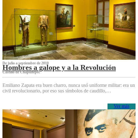
De julio a septiembre de 2010
Hombres a galope y a la Revolución
Castillo de Chapultepec
Emiliano Zapata era buen charro, nunca usó uniforme militar: era un
civil revolucionario, por eso sus símbolos de caudillo,…
Ver más