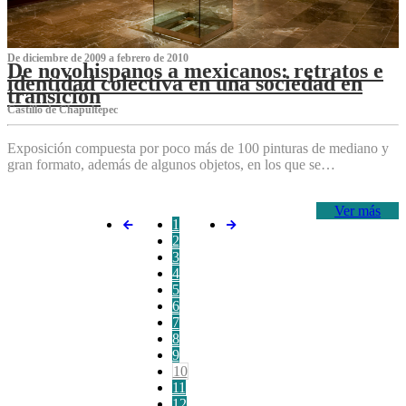
De diciembre de 2009 a febrero de 2010
De novohispanos a mexicanos: retratos e
identidad colectiva en una sociedad en
transición
Castillo de Chapultepec
Exposición compuesta por poco más de 100 pinturas de mediano y
gran formato, además de algunos objetos, en los que se…
Ver más
1
2
3
4
5
6
7
8
9
10
11
12