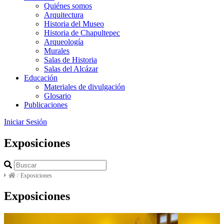
Quiénes somos
Arquitectura
Historia del Museo
Historia de Chapultepec
Arqueología
Murales
Salas de Historia
Salas del Alcázar
Educación
Materiales de divulgación
Glosario
Publicaciones
Iniciar Sesión
Exposiciones
/
Exposiciones
Exposiciones