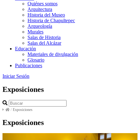
Quiénes somos
Arquitectura
Historia del Museo
Historia de Chapultepec
Arqueología
Murales
Salas de Historia
Salas del Alcázar
Educación
Materiales de divulgación
Glosario
Publicaciones
Iniciar Sesión
Exposiciones
/
Exposiciones
Exposiciones