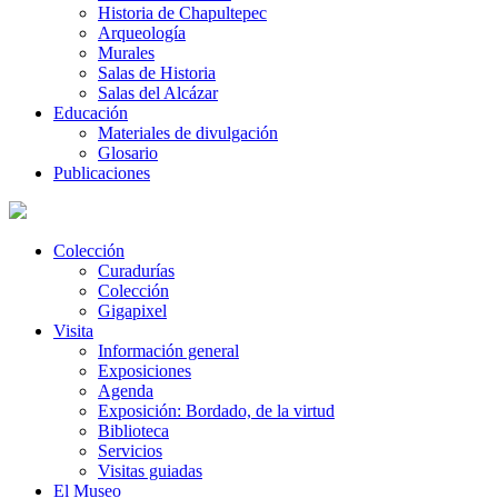
Historia de Chapultepec
Arqueología
Murales
Salas de Historia
Salas del Alcázar
Educación
Materiales de divulgación
Glosario
Publicaciones
Colección
Curadurías
Colección
Gigapixel
Visita
Información general
Exposiciones
Agenda
Exposición: Bordado, de la virtud
Biblioteca
Servicios
Visitas guiadas
El Museo