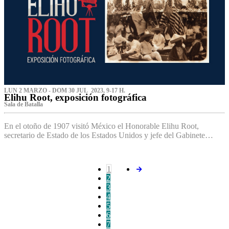
LUN 2 MARZO - DOM 30 JUL 2023, 9-17 H.
Elihu Root, exposición fotográfica
Sala de Batalla
En el otoño de 1907 visitó México el Honorable Elihu Root,
secretario de Estado de los Estados Unidos y jefe del Gabinete…
1
2
3
4
5
6
7