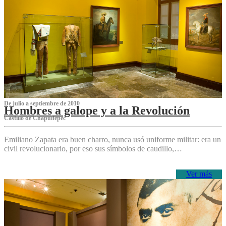
De julio a septiembre de 2010
Hombres a galope y a la Revolución
Castillo de Chapultepec
Emiliano Zapata era buen charro, nunca usó uniforme militar: era un
civil revolucionario, por eso sus símbolos de caudillo,…
Ver más