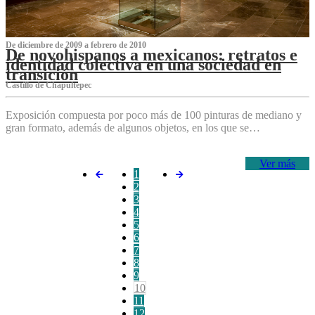
De diciembre de 2009 a febrero de 2010
De novohispanos a mexicanos: retratos e
identidad colectiva en una sociedad en
transición
Castillo de Chapultepec
Exposición compuesta por poco más de 100 pinturas de mediano y
gran formato, además de algunos objetos, en los que se…
Ver más
1
2
3
4
5
6
7
8
9
10
11
12