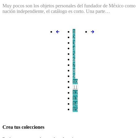
Muy pocos son los objetos personales del fundador de México como
nación independiente, el catálogo es corto. Una parte…
1
2
3
4
5
6
7
8
9
10
11
12
13
14
15
Crea tus colecciones