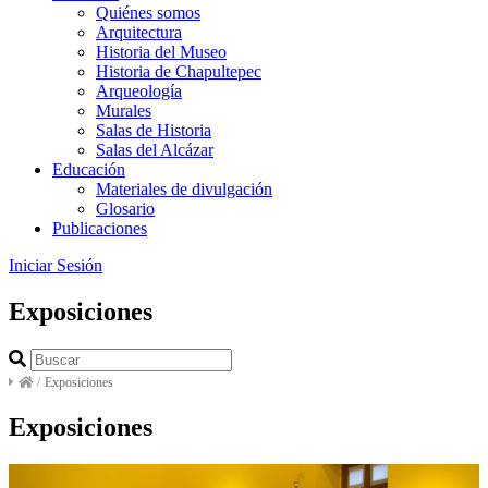
Quiénes somos
Arquitectura
Historia del Museo
Historia de Chapultepec
Arqueología
Murales
Salas de Historia
Salas del Alcázar
Educación
Materiales de divulgación
Glosario
Publicaciones
Iniciar Sesión
Exposiciones
/
Exposiciones
Exposiciones