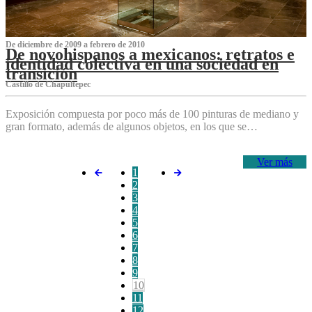
De diciembre de 2009 a febrero de 2010
De novohispanos a mexicanos: retratos e
identidad colectiva en una sociedad en
transición
Castillo de Chapultepec
Exposición compuesta por poco más de 100 pinturas de mediano y
gran formato, además de algunos objetos, en los que se…
Ver más
1
2
3
4
5
6
7
8
9
10
11
12