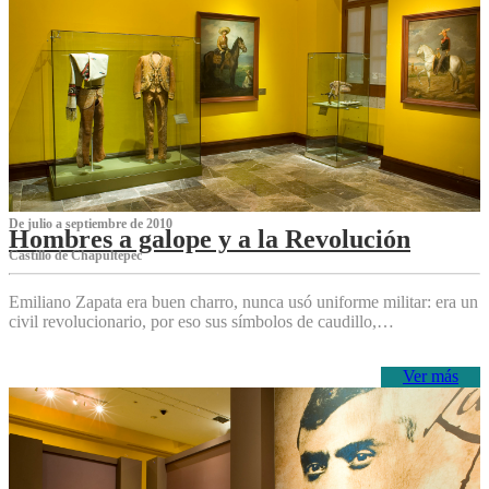
De julio a septiembre de 2010
Hombres a galope y a la Revolución
Castillo de Chapultepec
Emiliano Zapata era buen charro, nunca usó uniforme militar: era un
civil revolucionario, por eso sus símbolos de caudillo,…
Ver más