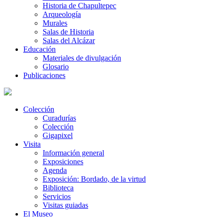
Historia de Chapultepec
Arqueología
Murales
Salas de Historia
Salas del Alcázar
Educación
Materiales de divulgación
Glosario
Publicaciones
Colección
Curadurías
Colección
Gigapixel
Visita
Información general
Exposiciones
Agenda
Exposición: Bordado, de la virtud
Biblioteca
Servicios
Visitas guiadas
El Museo