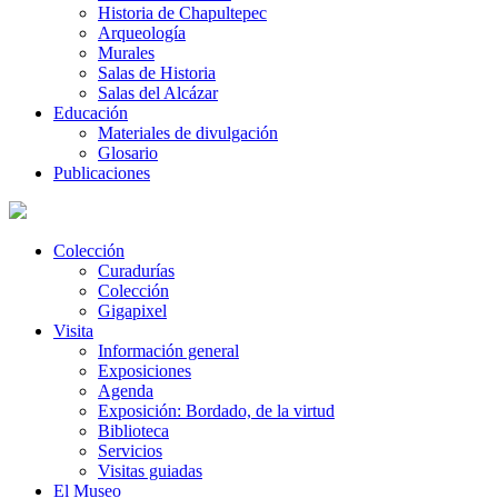
Historia de Chapultepec
Arqueología
Murales
Salas de Historia
Salas del Alcázar
Educación
Materiales de divulgación
Glosario
Publicaciones
Colección
Curadurías
Colección
Gigapixel
Visita
Información general
Exposiciones
Agenda
Exposición: Bordado, de la virtud
Biblioteca
Servicios
Visitas guiadas
El Museo