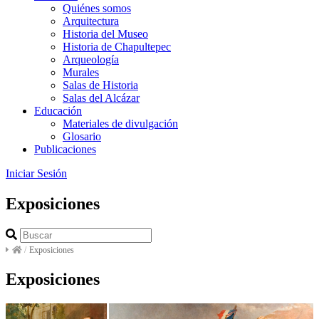
Quiénes somos
Arquitectura
Historia del Museo
Historia de Chapultepec
Arqueología
Murales
Salas de Historia
Salas del Alcázar
Educación
Materiales de divulgación
Glosario
Publicaciones
Iniciar Sesión
Exposiciones
/
Exposiciones
Exposiciones