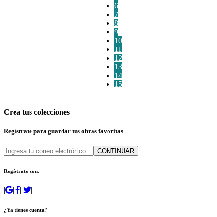
6
7
8
9
10
11
12
13
14
15
Crea tus colecciones
Regístrate para guardar tus obras favoritas
CONTINUAR
Regístrate con:
|
|
|
|
¿Ya tienes cuenta?