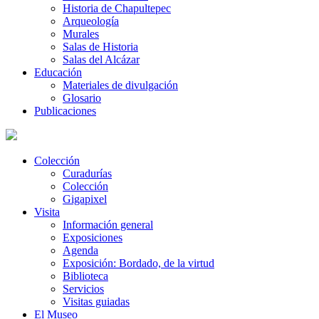
Historia de Chapultepec
Arqueología
Murales
Salas de Historia
Salas del Alcázar
Educación
Materiales de divulgación
Glosario
Publicaciones
Colección
Curadurías
Colección
Gigapixel
Visita
Información general
Exposiciones
Agenda
Exposición: Bordado, de la virtud
Biblioteca
Servicios
Visitas guiadas
El Museo