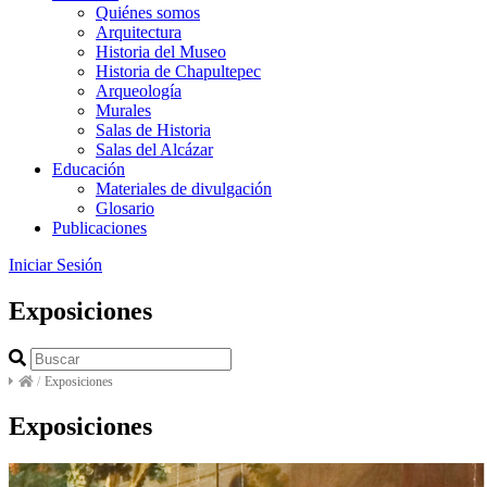
Quiénes somos
Arquitectura
Historia del Museo
Historia de Chapultepec
Arqueología
Murales
Salas de Historia
Salas del Alcázar
Educación
Materiales de divulgación
Glosario
Publicaciones
Iniciar Sesión
Exposiciones
/
Exposiciones
Exposiciones