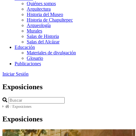
Quiénes somos
Arquitectura
Historia del Museo
Historia de Chapultepec
Arqueología
Murales
Salas de Historia
Salas del Alcázar
Educación
Materiales de divulgación
Glosario
Publicaciones
Iniciar Sesión
Exposiciones
/
Exposiciones
Exposiciones