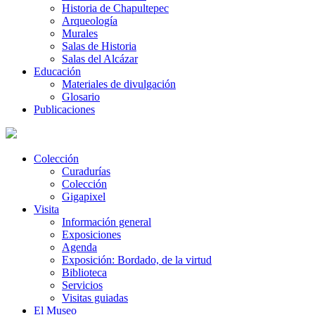
Historia de Chapultepec
Arqueología
Murales
Salas de Historia
Salas del Alcázar
Educación
Materiales de divulgación
Glosario
Publicaciones
Colección
Curadurías
Colección
Gigapixel
Visita
Información general
Exposiciones
Agenda
Exposición: Bordado, de la virtud
Biblioteca
Servicios
Visitas guiadas
El Museo