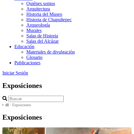
Quiénes somos
Arquitectura
Historia del Museo
Historia de Chapultepec
Arqueología
Murales
Salas de Historia
Salas del Alcázar
Educación
Materiales de divulgación
Glosario
Publicaciones
Iniciar Sesión
Exposiciones
/
Exposiciones
Exposiciones