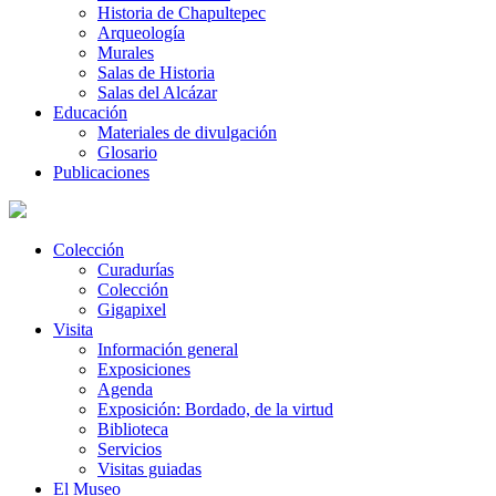
Historia de Chapultepec
Arqueología
Murales
Salas de Historia
Salas del Alcázar
Educación
Materiales de divulgación
Glosario
Publicaciones
Colección
Curadurías
Colección
Gigapixel
Visita
Información general
Exposiciones
Agenda
Exposición: Bordado, de la virtud
Biblioteca
Servicios
Visitas guiadas
El Museo