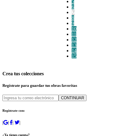
5
6
7
8
9
10
11
12
13
14
15
Crea tus colecciones
Regístrate para guardar tus obras favoritas
CONTINUAR
Regístrate con:
|
|
|
|
¿Ya tienes cuenta?