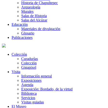
Historia de Chapultepec
Arqueología
Murales
Salas de Historia
Salas del Alcázar
Educación
Materiales de divulgación
Glosario
Publicaciones
Colección
Curadurías
Colección
Gigapixel
Visita
Información general
Exposiciones
Agenda
Exposición: Bordado, de la virtud
Biblioteca
Servicios
Visitas guiadas
El Museo