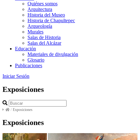
Quiénes somos
Arquitectura
Historia del Museo
Historia de Chapultepec
Arqueología
Murales
Salas de Historia
Salas del Alcázar
Educación
Materiales de divulgación
Glosario
Publicaciones
Iniciar Sesión
Exposiciones
/
Exposiciones
Exposiciones