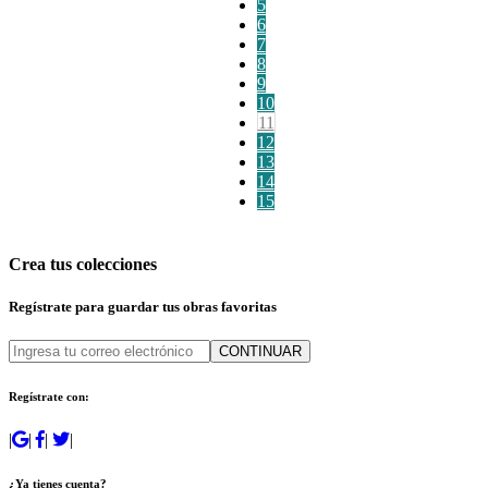
5
6
7
8
9
10
11
12
13
14
15
Crea tus colecciones
Regístrate para guardar tus obras favoritas
CONTINUAR
Regístrate con:
|
|
|
|
¿Ya tienes cuenta?