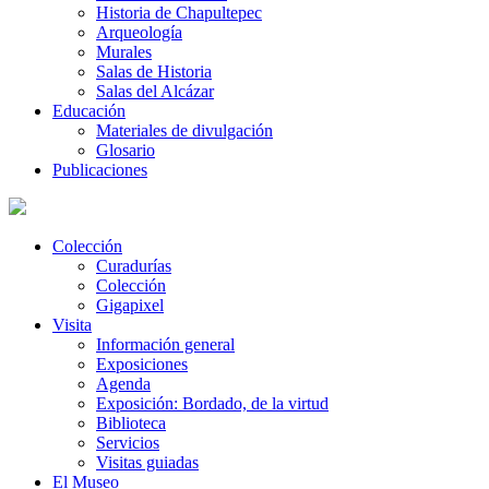
Historia de Chapultepec
Arqueología
Murales
Salas de Historia
Salas del Alcázar
Educación
Materiales de divulgación
Glosario
Publicaciones
Colección
Curadurías
Colección
Gigapixel
Visita
Información general
Exposiciones
Agenda
Exposición: Bordado, de la virtud
Biblioteca
Servicios
Visitas guiadas
El Museo