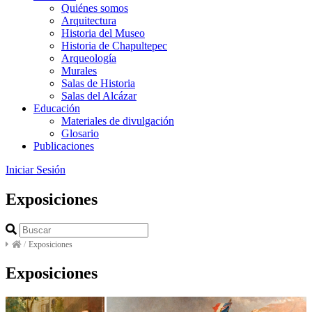
Quiénes somos
Arquitectura
Historia del Museo
Historia de Chapultepec
Arqueología
Murales
Salas de Historia
Salas del Alcázar
Educación
Materiales de divulgación
Glosario
Publicaciones
Iniciar Sesión
Exposiciones
/
Exposiciones
Exposiciones