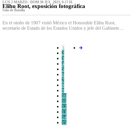
LUN 2 MARZO - DOM 30 JUL 2023, 9-17 H.
Elihu Root, exposición fotográfica
Sala de Batalla
En el otoño de 1907 visitó México el Honorable Elihu Root,
secretario de Estado de los Estados Unidos y jefe del Gabinete…
1
2
3
4
5
6
7
8
9
10
11
12
13
14
15