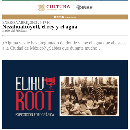
ENERO A ABRIL 2023 , 9-17 H.
Nezahualcóyotl, el rey y el agua
Patio del Alcázar
¿Alguna vez te has preguntado de dónde viene el agua que abastece
a la Ciudad de México? ¿Sabías que durante mucho…