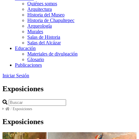
Quiénes somos
Arquitectura
Historia del Museo
Historia de Chapultepec
Arqueología
Murales
Salas de Historia
Salas del Alcázar
Educación
Materiales de divulgación
Glosario
Publicaciones
Iniciar Sesión
Exposiciones
/
Exposiciones
Exposiciones