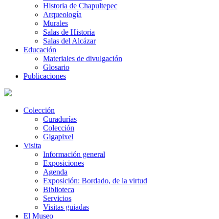
Historia de Chapultepec
Arqueología
Murales
Salas de Historia
Salas del Alcázar
Educación
Materiales de divulgación
Glosario
Publicaciones
Colección
Curadurías
Colección
Gigapixel
Visita
Información general
Exposiciones
Agenda
Exposición: Bordado, de la virtud
Biblioteca
Servicios
Visitas guiadas
El Museo