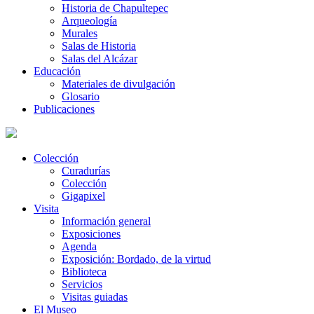
Historia de Chapultepec
Arqueología
Murales
Salas de Historia
Salas del Alcázar
Educación
Materiales de divulgación
Glosario
Publicaciones
Colección
Curadurías
Colección
Gigapixel
Visita
Información general
Exposiciones
Agenda
Exposición: Bordado, de la virtud
Biblioteca
Servicios
Visitas guiadas
El Museo