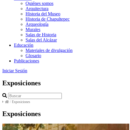
Quiénes somos
Arquitectura
Historia del Museo
Historia de Chapultepec
Arqueología
Murales
Salas de Historia
Salas del Alcázar
Educación
Materiales de divulgación
Glosario
Publicaciones
Iniciar Sesión
Exposiciones
/
Exposiciones
Exposiciones