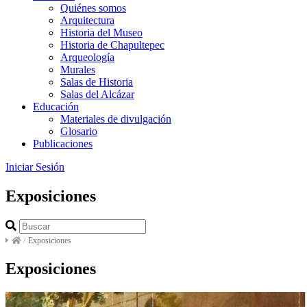
Quiénes somos
Arquitectura
Historia del Museo
Historia de Chapultepec
Arqueología
Murales
Salas de Historia
Salas del Alcázar
Educación
Materiales de divulgación
Glosario
Publicaciones
Iniciar Sesión
Exposiciones
/
Exposiciones
Exposiciones