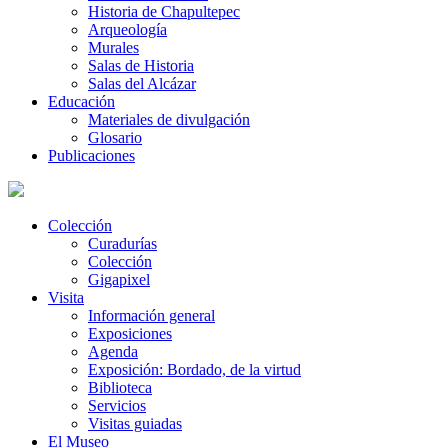
Historia de Chapultepec
Arqueología
Murales
Salas de Historia
Salas del Alcázar
Educación
Materiales de divulgación
Glosario
Publicaciones
Colección
Curadurías
Colección
Gigapixel
Visita
Información general
Exposiciones
Agenda
Exposición: Bordado, de la virtud
Biblioteca
Servicios
Visitas guiadas
El Museo