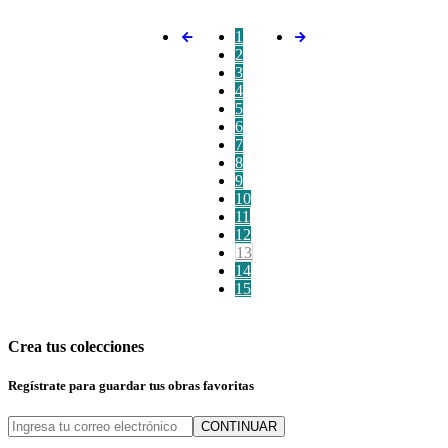
1
2
3
4
5
6
7
8
9
10
11
12
13
14
15
Crea tus colecciones
Regístrate para guardar tus obras favoritas
CONTINUAR