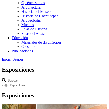
Quiénes somos
Arquitectura
Historia del Museo
Historia de Chapultepec
Arqueología
Murales
Salas de Historia
Salas del Alcázar
Educación
Materiales de divulgación
Glosario
Publicaciones
Iniciar Sesión
Exposiciones
/
Exposiciones
Exposiciones