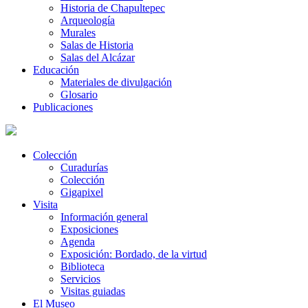
Historia de Chapultepec
Arqueología
Murales
Salas de Historia
Salas del Alcázar
Educación
Materiales de divulgación
Glosario
Publicaciones
Colección
Curadurías
Colección
Gigapixel
Visita
Información general
Exposiciones
Agenda
Exposición: Bordado, de la virtud
Biblioteca
Servicios
Visitas guiadas
El Museo