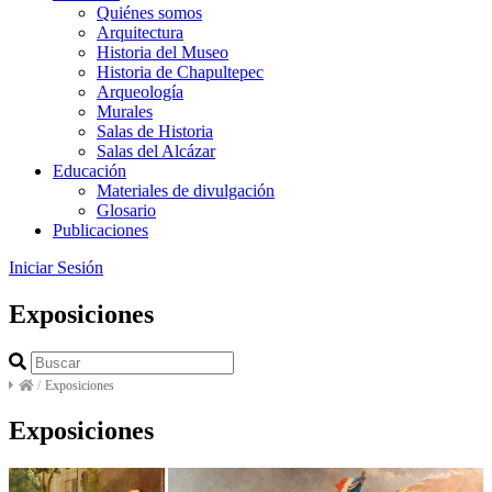
Quiénes somos
Arquitectura
Historia del Museo
Historia de Chapultepec
Arqueología
Murales
Salas de Historia
Salas del Alcázar
Educación
Materiales de divulgación
Glosario
Publicaciones
Iniciar Sesión
Exposiciones
/
Exposiciones
Exposiciones