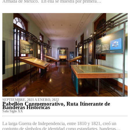
Armada de México. En ella se muestra por primera…
SEPTIEMBRE, 2021 A ENERO, 2022
Pabellón Conmemorativo, Ruta Itinerante de
Banderas Históricas
Sala Siglo XX
La larga Guerra de Independencia, entre 1810 y 1821, creó un
conjunto de símbolos de identidad como estandartes, banderas…