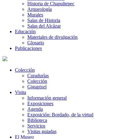
Historia de Chapultepec
Arqueología
Murales
Salas de Historia
Salas del Alcázar
Educación
Materiales de divulgación
Glosario
Publicaciones
Colección
Curadurías
Colección
Gigapixel
Visita
Información general
Exposiciones
Agenda
Exposición: Bordado, de la virtud
Biblioteca
Servicios
Visitas guiadas
El Museo