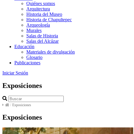
Quiénes somos
Arquitectura
Historia del Museo
Historia de Chapultepec
Arqueología
Murales
Salas de Historia
Salas del Alcázar
Educación
Materiales de divulgación
Glosario
Publicaciones
Iniciar Sesión
Exposiciones
/
Exposiciones
Exposiciones