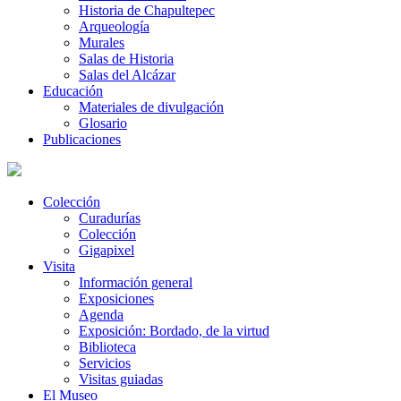
Historia de Chapultepec
Arqueología
Murales
Salas de Historia
Salas del Alcázar
Educación
Materiales de divulgación
Glosario
Publicaciones
Colección
Curadurías
Colección
Gigapixel
Visita
Información general
Exposiciones
Agenda
Exposición: Bordado, de la virtud
Biblioteca
Servicios
Visitas guiadas
El Museo