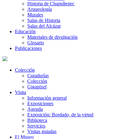
Historia de Chapultepec
Arqueología
Murales
Salas de Historia
Salas del Alcázar
Educación
Materiales de divulgación
Glosario
Publicaciones
Colección
Curadurías
Colección
Gigapixel
Visita
Información general
Exposiciones
Agenda
Exposición: Bordado, de la virtud
Biblioteca
Servicios
Visitas guiadas
El Museo