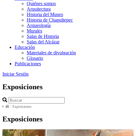
Quiénes somos
Arquitectura
Historia del Museo
Historia de Chapultepec
Arqueología
Murales
Salas de Historia
Salas del Alcázar
Educación
Materiales de divulgación
Glosario
Publicaciones
Iniciar Sesión
Exposiciones
/
Exposiciones
Exposiciones