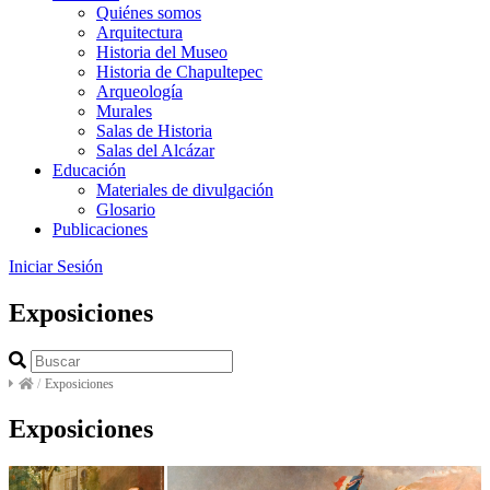
Quiénes somos
Arquitectura
Historia del Museo
Historia de Chapultepec
Arqueología
Murales
Salas de Historia
Salas del Alcázar
Educación
Materiales de divulgación
Glosario
Publicaciones
Iniciar Sesión
Exposiciones
/
Exposiciones
Exposiciones