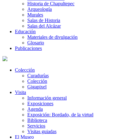
Historia de Chapultepec
Arqueología
Murales
Salas de Historia
Salas del Alcázar
Educación
Materiales de divulgación
Glosario
Publicaciones
Colección
Curadurías
Colección
Gigapixel
Visita
Información general
Exposiciones
Agenda
Exposición: Bordado, de la virtud
Biblioteca
Servicios
Visitas guiadas
El Museo