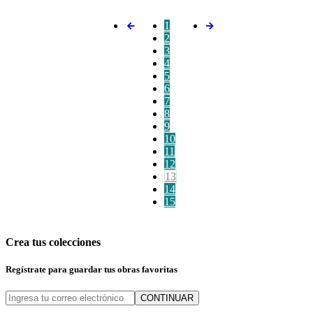
1
2
3
4
5
6
7
8
9
10
11
12
13
14
15
Crea tus colecciones
Regístrate para guardar tus obras favoritas
CONTINUAR