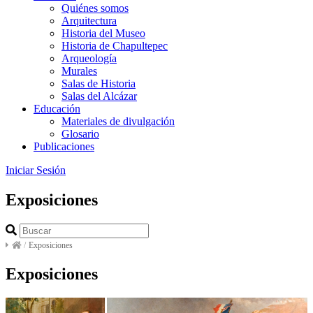
Quiénes somos
Arquitectura
Historia del Museo
Historia de Chapultepec
Arqueología
Murales
Salas de Historia
Salas del Alcázar
Educación
Materiales de divulgación
Glosario
Publicaciones
Iniciar Sesión
Exposiciones
/
Exposiciones
Exposiciones