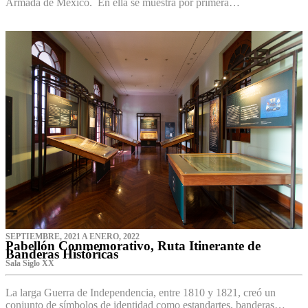
Armada de México. En ella se muestra por primera…
SEPTIEMBRE, 2021 A ENERO, 2022
Pabellón Conmemorativo, Ruta Itinerante de
Banderas Históricas
Sala Siglo XX
La larga Guerra de Independencia, entre 1810 y 1821, creó un
conjunto de símbolos de identidad como estandartes, banderas…