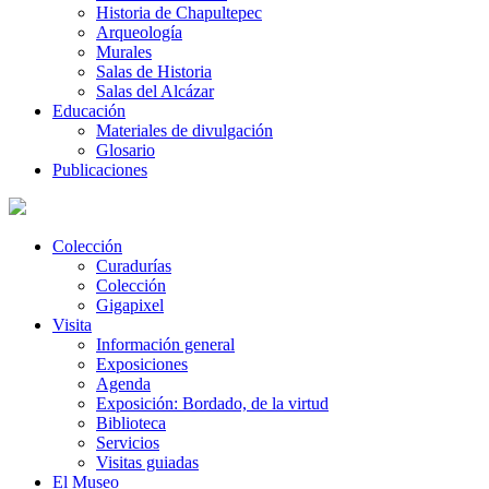
Historia de Chapultepec
Arqueología
Murales
Salas de Historia
Salas del Alcázar
Educación
Materiales de divulgación
Glosario
Publicaciones
Colección
Curadurías
Colección
Gigapixel
Visita
Información general
Exposiciones
Agenda
Exposición: Bordado, de la virtud
Biblioteca
Servicios
Visitas guiadas
El Museo