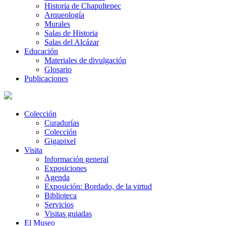
Historia de Chapultepec
Arqueología
Murales
Salas de Historia
Salas del Alcázar
Educación
Materiales de divulgación
Glosario
Publicaciones
Colección
Curadurías
Colección
Gigapixel
Visita
Información general
Exposiciones
Agenda
Exposición: Bordado, de la virtud
Biblioteca
Servicios
Visitas guiadas
El Museo