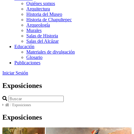
Quiénes somos
Arquitectura
Historia del Museo
Historia de Chapultepec
Arqueología
Murales
Salas de Historia
Salas del Alcázar
Educación
Materiales de divulgación
Glosario
Publicaciones
Iniciar Sesión
Exposiciones
/
Exposiciones
Exposiciones