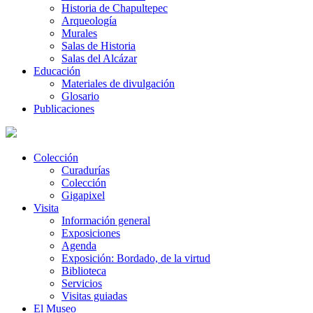
Historia de Chapultepec
Arqueología
Murales
Salas de Historia
Salas del Alcázar
Educación
Materiales de divulgación
Glosario
Publicaciones
Colección
Curadurías
Colección
Gigapixel
Visita
Información general
Exposiciones
Agenda
Exposición: Bordado, de la virtud
Biblioteca
Servicios
Visitas guiadas
El Museo