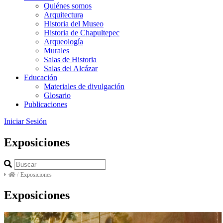
Quiénes somos
Arquitectura
Historia del Museo
Historia de Chapultepec
Arqueología
Murales
Salas de Historia
Salas del Alcázar
Educación
Materiales de divulgación
Glosario
Publicaciones
Iniciar Sesión
Exposiciones
/
Exposiciones
Exposiciones