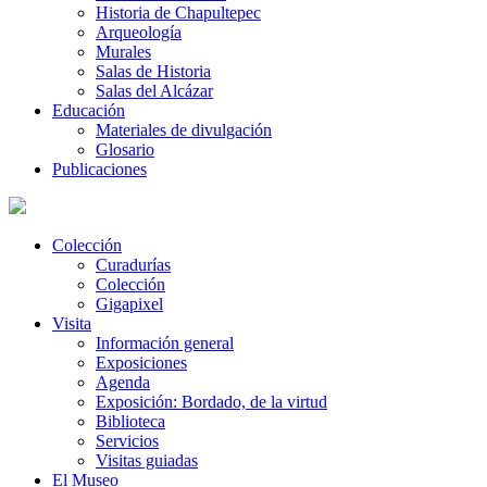
Historia de Chapultepec
Arqueología
Murales
Salas de Historia
Salas del Alcázar
Educación
Materiales de divulgación
Glosario
Publicaciones
Colección
Curadurías
Colección
Gigapixel
Visita
Información general
Exposiciones
Agenda
Exposición: Bordado, de la virtud
Biblioteca
Servicios
Visitas guiadas
El Museo