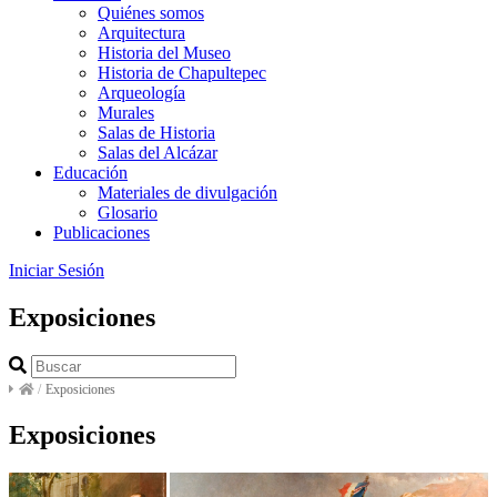
Quiénes somos
Arquitectura
Historia del Museo
Historia de Chapultepec
Arqueología
Murales
Salas de Historia
Salas del Alcázar
Educación
Materiales de divulgación
Glosario
Publicaciones
Iniciar Sesión
Exposiciones
/
Exposiciones
Exposiciones