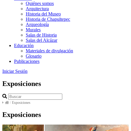
Quiénes somos
Arquitectura
Historia del Museo
Historia de Chapultepec
Arqueología
Murales
Salas de Historia
Salas del Alcázar
Educación
Materiales de divulgación
Glosario
Publicaciones
Iniciar Sesión
Exposiciones
/
Exposiciones
Exposiciones