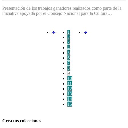
Presentación de los trabajos ganadores realizados como parte de la
iniciativa apoyada por el Consejo Nacional para la Cultura…
1
2
3
4
5
6
7
8
9
10
11
12
13
14
15
Crea tus colecciones