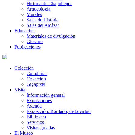
Historia de Chapultepec
Arqueología
Murales
Salas de Historia
Salas del Alcázar
Educación
Materiales de divulgación
Glosario
Publicaciones
Colección
Curadurías
Colección
Gigapixel
Visita
Información general
Exposiciones
Agenda
Exposición: Bordado, de la virtud
Biblioteca
Servicios
Visitas guiadas
El Museo