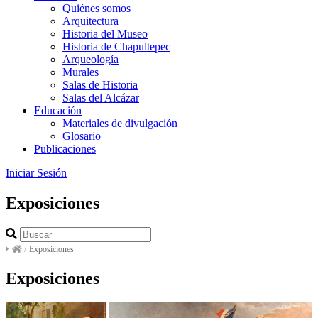
Quiénes somos
Arquitectura
Historia del Museo
Historia de Chapultepec
Arqueología
Murales
Salas de Historia
Salas del Alcázar
Educación
Materiales de divulgación
Glosario
Publicaciones
Iniciar Sesión
Exposiciones
/
Exposiciones
Exposiciones