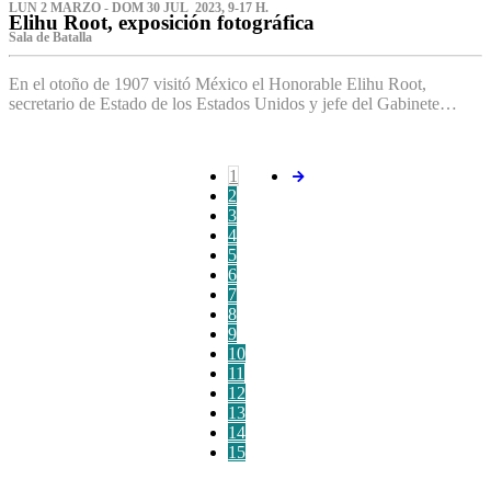
LUN 2 MARZO - DOM 30 JUL 2023, 9-17 H.
Elihu Root, exposición fotográfica
Sala de Batalla
En el otoño de 1907 visitó México el Honorable Elihu Root,
secretario de Estado de los Estados Unidos y jefe del Gabinete…
1
2
3
4
5
6
7
8
9
10
11
12
13
14
15