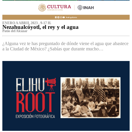
ENERO A ABRIL 2023 , 9-17 H.
Nezahualcóyotl, el rey y el agua
Patio del Alcázar
¿Alguna vez te has preguntado de dónde viene el agua que abastece
a la Ciudad de México? ¿Sabías que durante mucho…