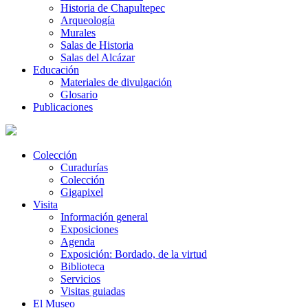
Historia de Chapultepec
Arqueología
Murales
Salas de Historia
Salas del Alcázar
Educación
Materiales de divulgación
Glosario
Publicaciones
Colección
Curadurías
Colección
Gigapixel
Visita
Información general
Exposiciones
Agenda
Exposición: Bordado, de la virtud
Biblioteca
Servicios
Visitas guiadas
El Museo