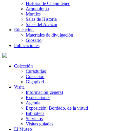
Historia de Chapultepec
Arqueología
Murales
Salas de Historia
Salas del Alcázar
Educación
Materiales de divulgación
Glosario
Publicaciones
Colección
Curadurías
Colección
Gigapixel
Visita
Información general
Exposiciones
Agenda
Exposición: Bordado, de la virtud
Biblioteca
Servicios
Visitas guiadas
El Museo