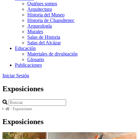
Quiénes somos
Arquitectura
Historia del Museo
Historia de Chapultepec
Arqueología
Murales
Salas de Historia
Salas del Alcázar
Educación
Materiales de divulgación
Glosario
Publicaciones
Iniciar Sesión
Exposiciones
/
Exposiciones
Exposiciones