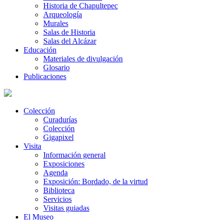
Historia de Chapultepec
Arqueología
Murales
Salas de Historia
Salas del Alcázar
Educación
Materiales de divulgación
Glosario
Publicaciones
Colección
Curadurías
Colección
Gigapixel
Visita
Información general
Exposiciones
Agenda
Exposición: Bordado, de la virtud
Biblioteca
Servicios
Visitas guiadas
El Museo