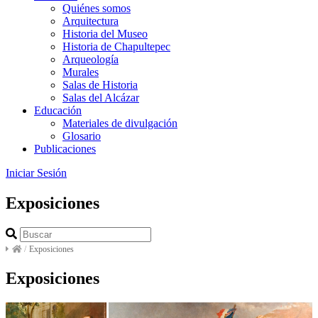
Quiénes somos
Arquitectura
Historia del Museo
Historia de Chapultepec
Arqueología
Murales
Salas de Historia
Salas del Alcázar
Educación
Materiales de divulgación
Glosario
Publicaciones
Iniciar Sesión
Exposiciones
/
Exposiciones
Exposiciones