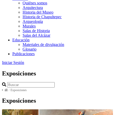
Quiénes somos
Arquitectura
Historia del Museo
Historia de Chapultepec
Arqueología
Murales
Salas de Historia
Salas del Alcázar
Educación
Materiales de divulgación
Glosario
Publicaciones
Iniciar Sesión
Exposiciones
/
Exposiciones
Exposiciones