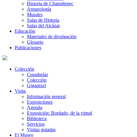
Historia de Chapultepec
Arqueología
Murales
Salas de Historia
Salas del Alcázar
Educación
Materiales de divulgación
Glosario
Publicaciones
Colección
Curadurías
Colección
Gigapixel
Visita
Información general
Exposiciones
Agenda
Exposición: Bordado, de la virtud
Biblioteca
Servicios
Visitas guiadas
El Museo