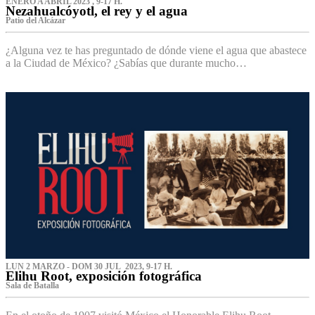
ENERO A ABRIL 2023 , 9-17 H.
Nezahualcóyotl, el rey y el agua
Patio del Alcázar
¿Alguna vez te has preguntado de dónde viene el agua que abastece
a la Ciudad de México? ¿Sabías que durante mucho…
LUN 2 MARZO - DOM 30 JUL 2023, 9-17 H.
Elihu Root, exposición fotográfica
Sala de Batalla