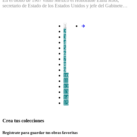
En el otoño de 1907 visitó México el Honorable Elihu Root,
secretario de Estado de los Estados Unidos y jefe del Gabinete…
1
2
3
4
5
6
7
8
9
10
11
12
13
14
15
Crea tus colecciones
Regístrate para guardar tus obras favoritas