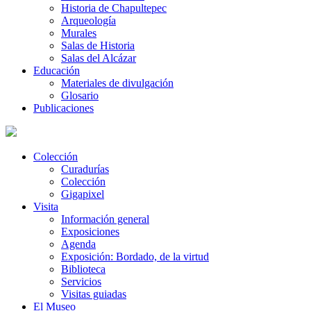
Historia de Chapultepec
Arqueología
Murales
Salas de Historia
Salas del Alcázar
Educación
Materiales de divulgación
Glosario
Publicaciones
Colección
Curadurías
Colección
Gigapixel
Visita
Información general
Exposiciones
Agenda
Exposición: Bordado, de la virtud
Biblioteca
Servicios
Visitas guiadas
El Museo