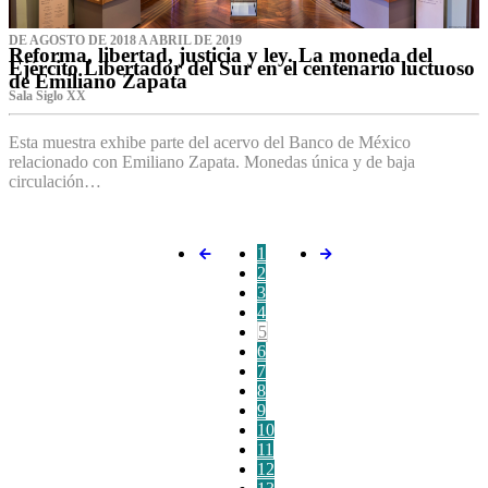
DE AGOSTO DE 2018 A ABRIL DE 2019
Reforma, libertad, justicia y ley. La moneda del
Ejército Libertador del Sur en el centenario luctuoso
de Emiliano Zapata
Sala Siglo XX
Esta muestra exhibe parte del acervo del Banco de México
relacionado con Emiliano Zapata. Monedas única y de baja
circulación…
1
2
3
4
5
6
7
8
9
10
11
12