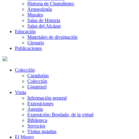
Historia de Chapultepec
Arqueología
Murales
Salas de Historia
Salas del Alcázar
Educación
Materiales de divulgación
Glosario
Publicaciones
Colección
Curadurías
Colección
Gigapixel
Visita
Información general
Exposiciones
Agenda
Exposición: Bordado, de la virtud
Biblioteca
Servicios
Visitas guiadas
El Museo